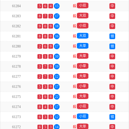
小双
61284
5
6
4
15
殺
中
大双
61283
8
7
2
17
殺
中
小双
61282
9
0
9
18
殺
中
大双
61281
8
8
0
16
殺
错
大单
61280
2
6
9
17
殺
错
大单
61279
1
1
8
10
殺
中
小单
61278
3
7
9
19
殺
中
大单
61277
2
7
3
12
殺
中
小单
61276
5
3
9
17
殺
中
大单
61275
5
9
8
22
殺
中
小双
61274
8
4
5
17
殺
中
小双
61273
6
3
3
12
殺
错
大单
61272
6
5
3
14
殺
中