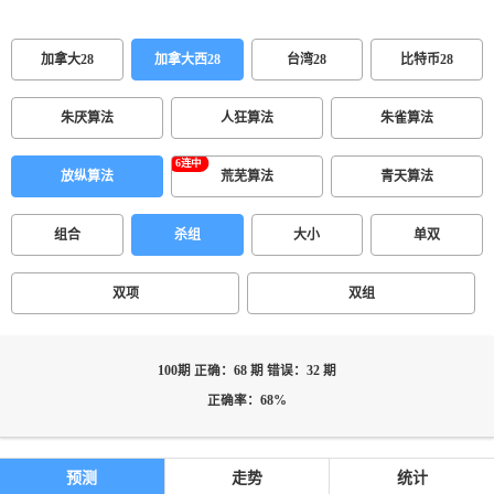
加拿大28
加拿大西28
台湾28
比特币28
朱厌算法
人狂算法
朱雀算法
放纵算法
荒芜算法
青天算法
组合
杀组
大小
单双
双项
双组
100期 正确：68 期 错误：32 期
正确率：68%
预测
走势
统计