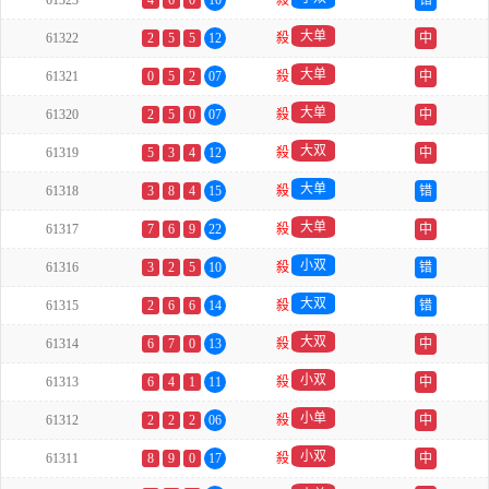
61323
4
6
0
10
殺
错
大单
61322
2
5
5
12
殺
中
大单
61321
0
5
2
07
殺
中
大单
61320
2
5
0
07
殺
中
大双
61319
5
3
4
12
殺
中
大单
61318
3
8
4
15
殺
错
大单
61317
7
6
9
22
殺
中
小双
61316
3
2
5
10
殺
错
大双
61315
2
6
6
14
殺
错
大双
61314
6
7
0
13
殺
中
小双
61313
6
4
1
11
殺
中
小单
61312
2
2
2
06
殺
中
小双
61311
8
9
0
17
殺
中