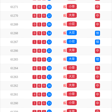
小单
61271
1
9
8
18
殺
中
大单
61270
8
5
9
22
殺
中
小双
61269
0
1
8
09
殺
中
大双
61268
0
5
9
14
殺
错
小双
61267
1
7
4
12
殺
错
大单
61266
6
8
8
22
殺
中
大单
61265
6
8
9
23
殺
错
小单
61264
8
1
1
10
殺
中
大双
61263
7
4
6
17
殺
中
大单
61262
1
6
9
16
殺
中
小单
61261
4
6
6
16
殺
中
小单
61260
1
8
6
15
殺
中
大单