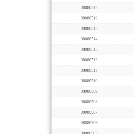
08080517
08080516
08080515
08080514
08080513
08080512
08080511
08080510
08080509
08080508
08080507
08080506
08080505