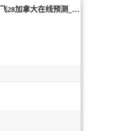
易记网址:28yc.com-加拿大28-加拿大2.8预测|神测在线预测pc|飞飞28加拿大在线预测_极致火热优质的免费预测