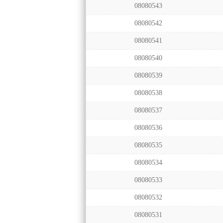
08080543
08080542
08080541
08080540
08080539
08080538
08080537
08080536
08080535
08080534
08080533
08080532
08080531