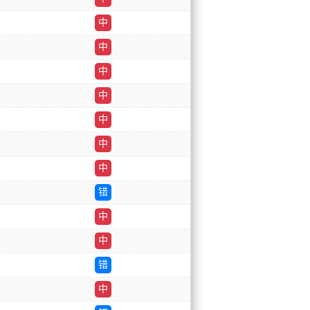
中
中
中
中
中
中
中
错
中
中
错
中