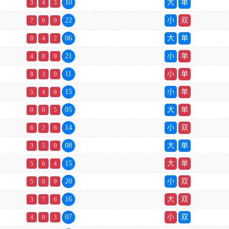
10
大
单
3
4
3
22
小
双
7
6
9
06
大
单
0
4
2
21
小
单
4
8
9
11
小
单
8
3
0
15
小
单
5
4
6
05
大
单
0
0
5
14
小
双
6
2
6
08
大
单
3
5
0
15
大
单
5
6
4
20
小
双
5
6
9
16
大
双
3
7
6
07
小
双
4
0
3