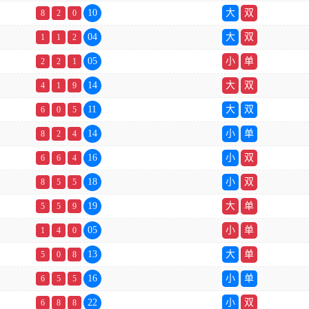
10
大
双
8
2
0
04
大
双
1
1
2
05
小
单
2
2
1
14
大
双
4
1
9
11
大
双
6
0
5
14
小
单
8
2
4
16
小
双
6
6
4
18
小
双
8
5
5
19
大
单
5
5
9
05
小
单
1
4
0
13
大
单
5
0
8
16
小
单
6
5
5
22
小
双
6
8
8