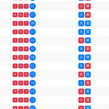
11
小
单
1
7
3
17
小
单
6
9
2
09
大
双
0
2
7
13
大
双
5
0
8
14
大
单
2
8
4
11
大
单
1
1
9
18
小
单
6
9
3
11
大
单
5
4
2
15
大
双
9
0
6
16
小
双
3
8
5
16
大
单
9
2
5
12
小
双
0
6
6
02
小
单
0
2
0