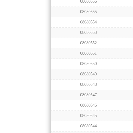
08080556
08080555
08080554
08080553
08080552
08080551
08080550
08080549
08080548
08080547
08080546
08080545
08080544