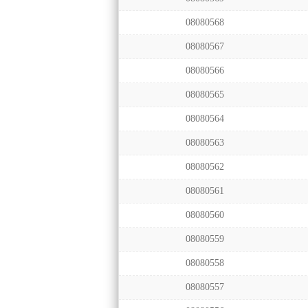
08080568
08080567
08080566
08080565
08080564
08080563
08080562
08080561
08080560
08080559
08080558
08080557