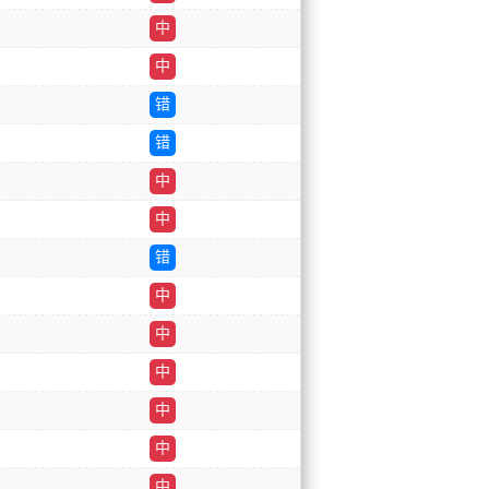
中
中
错
错
中
中
错
中
中
中
中
中
中