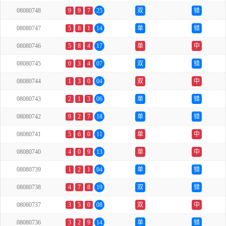
08080748
9
9
7
25
双
错
08080747
5
8
1
14
单
错
08080746
5
8
4
17
单
中
08080745
0
3
4
07
双
错
08080744
1
3
0
04
双
中
08080743
2
1
3
06
单
错
08080742
9
2
7
18
单
错
08080741
5
6
0
11
单
中
08080740
4
0
9
13
单
中
08080739
1
2
1
04
单
错
08080738
4
7
8
19
双
错
08080737
3
5
0
08
双
中
08080736
3
2
9
14
单
错