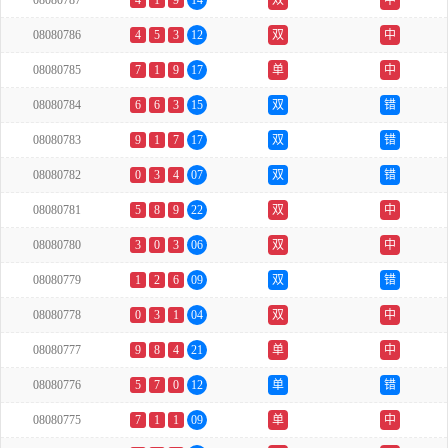
08080787
4
1
9
14
双
中
08080786
4
5
3
12
双
中
08080785
7
1
9
17
单
中
08080784
6
6
3
15
双
错
08080783
9
1
7
17
双
错
08080782
0
3
4
07
双
错
08080781
5
8
9
22
双
中
08080780
3
0
3
06
双
中
08080779
1
2
6
09
双
错
08080778
0
3
1
04
双
中
08080777
9
8
4
21
单
中
08080776
5
7
0
12
单
错
08080775
7
1
1
09
单
中