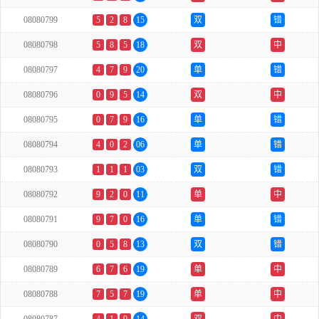
08080799
5
2
8
15
双
错
08080798
5
8
5
18
双
中
08080797
4
7
9
20
单
错
08080796
0
9
5
14
双
中
08080795
0
7
9
16
单
错
08080794
4
0
2
06
单
错
08080793
1
1
1
03
双
错
08080792
9
2
0
11
单
中
08080791
9
7
0
16
单
错
08080790
0
5
8
13
双
错
08080789
6
7
6
19
单
中
08080788
7
5
7
19
单
中