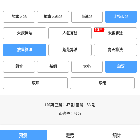
加拿大28
加拿大西28
台湾28
比特币28
朱厌算法
人狂算法
朱雀算法
放纵算法
荒芜算法
青天算法
组合
杀组
大小
单双
双项
双组
100期 正确：47 期 错误：53 期
正确率：47%
预测
走势
统计