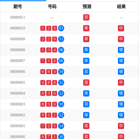
期号
号码
预测
结果
08080811
---
双
---
08080810
1
2
0
03
单
中
08080809
2
2
9
13
单
中
08080808
1
3
4
08
单
错
08080807
7
1
0
08
单
错
08080806
6
9
4
19
双
错
08080805
4
0
8
12
双
中
08080804
9
3
0
12
单
错
08080803
8
5
6
19
双
错
08080802
9
2
1
12
单
错
08080801
7
2
5
14
双
中
08080800
8
7
1
16
双
中