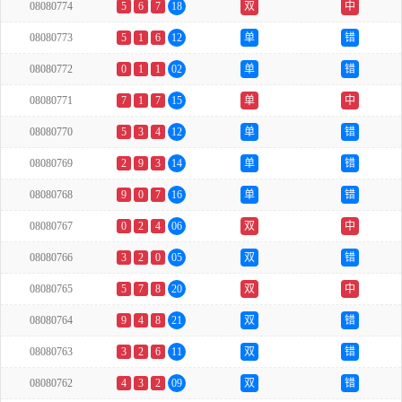
08080774
5
6
7
18
双
中
08080773
5
1
6
12
单
错
08080772
0
1
1
02
单
错
08080771
7
1
7
15
单
中
08080770
5
3
4
12
单
错
08080769
2
9
3
14
单
错
08080768
9
0
7
16
单
错
08080767
0
2
4
06
双
中
08080766
3
2
0
05
双
错
08080765
5
7
8
20
双
中
08080764
9
4
8
21
双
错
08080763
3
2
6
11
双
错
08080762
4
3
2
09
双
错