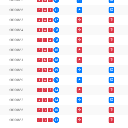
08070867
4
8
0
12
大
错
08070866
6
4
1
11
大
错
08070865
4
4
4
12
小
中
08070864
1
4
3
08
小
中
08070863
3
1
4
08
小
中
08070862
5
4
7
16
大
中
08070861
6
6
6
18
大
中
08070860
6
9
4
19
小
错
08070859
1
4
4
09
大
错
08070858
2
7
5
14
大
中
08070857
4
3
7
14
小
错
08070856
6
3
1
10
小
中
08070855
8
3
2
13
小
中