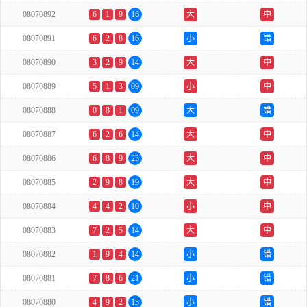
08070892
6
1
9
16
大
中
08070891
6
2
8
16
小
错
08070890
3
2
9
14
大
中
08070889
5
1
3
09
小
中
08070888
0
8
1
09
大
错
08070887
6
2
6
14
大
中
08070886
6
8
9
23
大
中
08070885
2
9
8
19
大
中
08070884
4
4
2
10
小
中
08070883
7
2
5
14
大
中
08070882
1
9
4
14
小
错
08070881
7
8
6
21
小
错
08070880
4
9
2
15
小
错