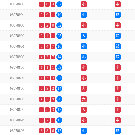
08070905
3
0
4
07
小
中
08070904
9
6
1
16
小
错
08070903
0
2
0
02
小
中
08070902
0
4
1
05
大
错
08070901
5
4
7
16
小
错
08070900
4
3
7
14
小
错
08070899
1
1
1
03
小
中
08070898
1
3
3
07
小
中
08070897
9
3
2
14
大
中
08070896
4
7
9
20
大
中
08070895
9
5
3
17
大
中
08070894
5
7
1
13
小
中
08070893
3
8
6
17
小
错