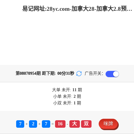
易记网址:28yc.com-加拿大28-加拿大2.8预测|神测在线预测pc|飞飞28加拿大在线预测_极致火热优质的免费预测
第
08070954
期 距下期:
00
分
31
秒
广告开关：
大单
未开:
11
期
小单
未开:
2
期
小双
未开:
1
期
7
2
7
16
大
双
咪牌
+
+
=
-