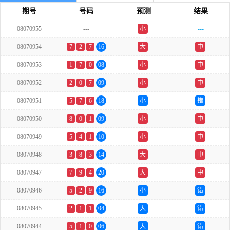
期号
号码
预测
结果
08070955
---
小
---
单
08070954
7
2
7
16
大
中
08070953
1
7
0
08
小
中
08070952
2
0
7
09
小
中
08070951
5
7
6
18
小
错
08070950
8
0
1
09
小
中
08070949
5
4
1
10
小
中
08070948
3
8
3
14
大
中
08070947
7
9
4
20
大
中
08070946
5
2
9
16
小
错
08070945
2
1
1
04
大
错
08070944
5
1
0
06
大
错