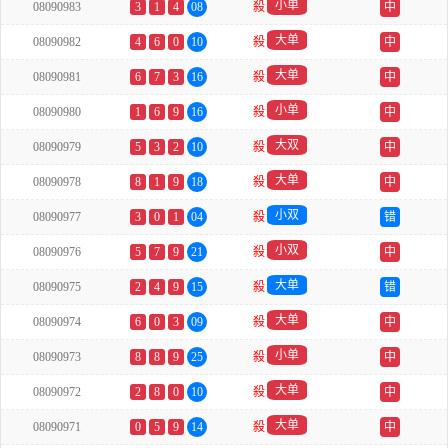
小单
08090983
3
1
4
08
殺
中
大单
08090982
4
6
0
10
殺
中
大单
08090981
6
7
3
16
殺
中
小单
08090980
1
6
9
16
殺
中
大双
08090979
5
3
2
10
殺
中
大单
08090978
8
1
9
18
殺
中
小双
08090977
3
0
1
04
殺
错
小双
08090976
5
7
9
21
殺
中
大单
08090975
2
4
9
15
殺
错
大单
08090974
6
0
3
09
殺
中
小单
08090973
8
8
9
25
殺
中
大单
08090972
2
8
0
10
殺
中
大单
08090971
0
5
9
14
殺
中