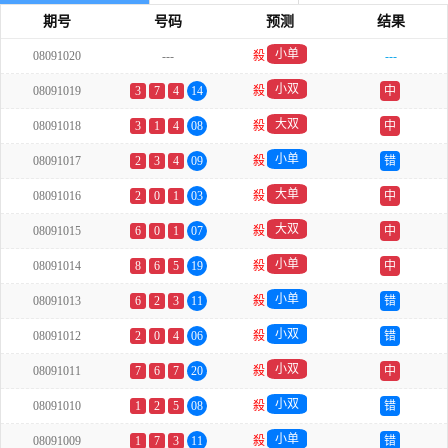
期号
号码
预测
结果
小单
08091020
---
殺
---
小双
08091019
3
7
4
14
殺
中
大双
08091018
3
1
4
08
殺
中
小单
08091017
2
3
4
09
殺
错
大单
08091016
2
0
1
03
殺
中
大双
08091015
6
0
1
07
殺
中
小单
08091014
8
6
5
19
殺
中
小单
08091013
6
2
3
11
殺
错
小双
08091012
2
0
4
06
殺
错
小双
08091011
7
6
7
20
殺
中
小双
08091010
1
2
5
08
殺
错
小单
08091009
1
7
3
11
殺
错