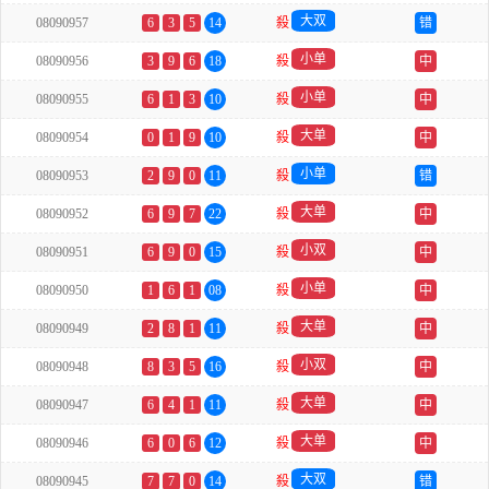
大双
08090957
6
3
5
14
殺
错
小单
08090956
3
9
6
18
殺
中
小单
08090955
6
1
3
10
殺
中
大单
08090954
0
1
9
10
殺
中
小单
08090953
2
9
0
11
殺
错
大单
08090952
6
9
7
22
殺
中
小双
08090951
6
9
0
15
殺
中
小单
08090950
1
6
1
08
殺
中
大单
08090949
2
8
1
11
殺
中
小双
08090948
8
3
5
16
殺
中
大单
08090947
6
4
1
11
殺
中
大单
08090946
6
0
6
12
殺
中
大双
08090945
7
7
0
14
殺
错