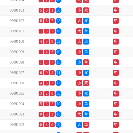
08091104
7
7
8
22
大
双
中
08091103
5
0
1
06
小
双
中
08091102
8
8
7
23
大
双
中
08091101
1
8
7
16
大
单
中
08091100
4
9
9
22
大
单
中
08091099
1
4
5
10
小
单
中
08091098
1
7
7
15
小
单
中
08091097
6
0
5
11
小
双
中
08091096
4
6
2
12
小
双
中
08091095
3
2
0
05
小
双
中
08091094
5
3
2
10
小
单
中
08091093
9
6
3
18
大
单
中
08091092
6
3
0
09
大
单
中