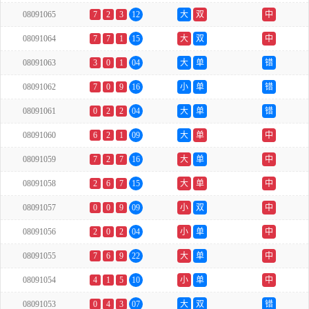
08091065
7
2
3
12
大
双
中
08091064
7
7
1
15
大
双
中
08091063
3
0
1
04
大
单
错
08091062
7
0
9
16
小
单
错
08091061
0
2
2
04
大
单
错
08091060
6
2
1
09
大
单
中
08091059
7
2
7
16
大
单
中
08091058
2
6
7
15
大
单
中
08091057
0
0
9
09
小
双
中
08091056
2
0
2
04
小
单
中
08091055
7
6
9
22
大
单
中
08091054
4
1
5
10
小
单
中
08091053
0
4
3
07
大
双
错