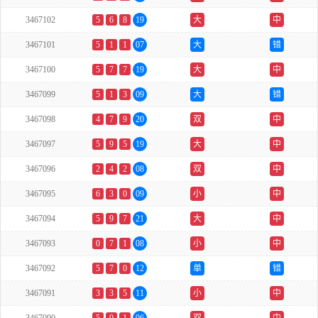
3467102
5
6
8
19
大
中
3467101
5
1
1
07
大
错
3467100
5
7
7
19
大
中
3467099
5
1
3
09
大
错
3467098
4
7
9
20
双
中
3467097
5
9
5
19
大
中
3467096
2
4
2
08
双
中
3467095
6
3
0
09
小
中
3467094
5
9
7
21
大
中
3467093
0
7
1
08
小
中
3467092
5
7
0
12
单
错
3467091
3
3
5
11
小
中