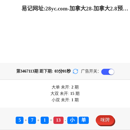
易记网址:28yc.com-加拿大28-加拿大2.8预测|神测在线预测pc|飞飞28加拿大在线预测_极致火热优质的免费预测
第
3467113
期 距下期:
03
分
01
秒
广告开关：
大单
未开:
2
期
大双
未开:
15
期
小双
未开:
1
期
5
7
1
13
小
单
咪牌
+
+
=
-