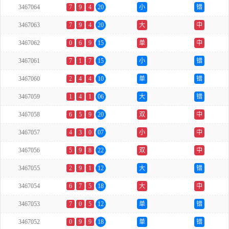
3467064
7
9
4
20
小
错
3467063
7
9
4
20
大
中
3467062
0
6
9
15
单
中
3467061
7
1
7
15
小
错
3467060
2
4
4
10
单
错
3467059
1
4
1
06
大
错
3467058
6
5
9
20
双
中
3467057
4
3
0
07
小
中
3467056
5
9
8
22
双
中
3467055
2
9
1
12
大
错
3467054
6
7
5
18
大
中
3467053
7
0
5
12
单
错
3467052
0
9
9
18
单
错