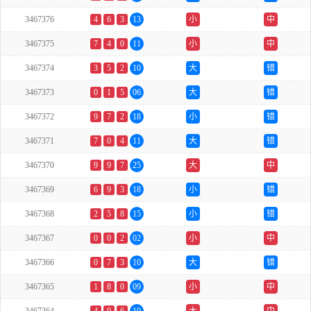
3467376
4
6
3
13
小
中
3467375
7
4
0
11
小
中
3467374
3
5
2
10
大
错
3467373
0
1
5
06
大
错
3467372
9
7
2
18
小
错
3467371
7
0
4
11
大
错
3467370
9
9
7
25
大
中
3467369
6
9
3
18
小
错
3467368
2
5
8
15
小
错
3467367
0
0
2
02
小
中
3467366
0
7
3
10
大
错
3467365
1
8
0
09
小
中