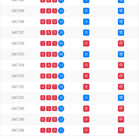
3467300
2
8
9
19
小
错
3467299
1
4
5
10
大
错
3467298
8
2
9
19
小
错
3467297
1
0
9
10
大
错
3467296
2
1
3
06
小
中
3467295
0
2
6
08
大
错
3467294
3
4
6
13
小
中
3467293
8
9
2
19
大
中
3467292
4
9
7
20
大
中
3467291
8
3
5
16
小
错
3467290
7
1
8
16
大
中
3467289
0
5
8
13
小
中
3467288
1
1
9
11
小
中