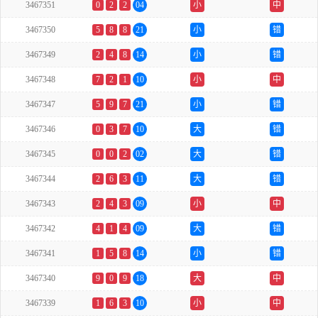
3467351
0
2
2
04
小
中
3467350
5
8
8
21
小
错
3467349
2
4
8
14
小
错
3467348
7
2
1
10
小
中
3467347
5
9
7
21
小
错
3467346
0
3
7
10
大
错
3467345
0
0
2
02
大
错
3467344
2
6
3
11
大
错
3467343
2
4
3
09
小
中
3467342
4
1
4
09
大
错
3467341
1
5
8
14
小
错
3467340
9
0
9
18
大
中
3467339
1
6
3
10
小
中