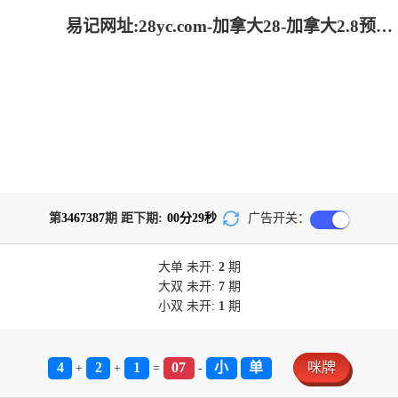
易记网址:28yc.com-加拿大28-加拿大2.8预测|神测在线预测pc|飞飞28加拿大在线预测_极致火热优质的免费预测
第
3467387
期 距下期:
00
分
29
秒
广告开关：
大单
未开:
2
期
大双
未开:
7
期
小双
未开:
1
期
4
2
1
07
小
单
咪牌
+
+
=
-