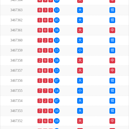
3467364
4
9
6
19
大
中
3467363
8
3
2
13
大
错
3467362
1
0
4
05
大
错
3467361
9
0
7
16
大
中
3467360
7
2
4
13
大
错
3467359
6
1
8
15
小
错
3467358
2
9
5
16
大
中
3467357
6
8
1
15
大
中
3467356
1
1
5
07
大
错
3467355
7
7
0
14
小
错
3467354
5
2
0
07
大
错
3467353
7
3
0
10
大
错
3467352
7
6
6
19
大
中