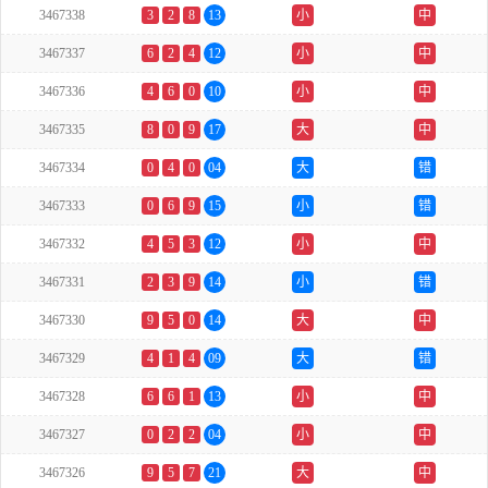
3467338
3
2
8
13
小
中
3467337
6
2
4
12
小
中
3467336
4
6
0
10
小
中
3467335
8
0
9
17
大
中
3467334
0
4
0
04
大
错
3467333
0
6
9
15
小
错
3467332
4
5
3
12
小
中
3467331
2
3
9
14
小
错
3467330
9
5
0
14
大
中
3467329
4
1
4
09
大
错
3467328
6
6
1
13
小
中
3467327
0
2
2
04
小
中
3467326
9
5
7
21
大
中