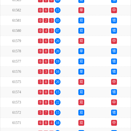
61583
7
2
0
09
双
错
61582
0
6
9
15
单
中
61581
0
2
3
05
双
错
61580
0
4
3
07
双
错
61579
5
6
9
20
双
中
61578
9
8
3
20
单
错
61577
6
6
7
19
双
错
61576
5
3
8
16
单
错
61575
5
8
7
20
双
中
61574
9
0
6
15
双
错
61573
9
8
5
22
双
中
61572
5
7
3
15
双
错
61571
6
8
4
18
双
中