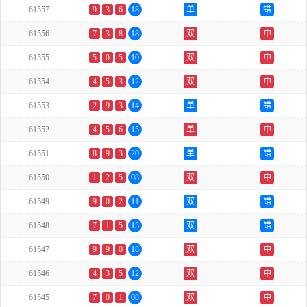
61557
9
3
6
18
单
错
61556
7
3
8
18
双
中
61555
5
0
5
10
双
中
61554
4
5
3
12
双
中
61553
2
9
3
14
单
错
61552
4
5
6
15
单
中
61551
8
9
3
20
单
错
61550
1
2
5
08
双
中
61549
9
0
2
11
双
错
61548
7
1
5
13
双
错
61547
9
9
0
18
双
中
61546
4
3
5
12
双
中
61545
7
0
1
08
双
中