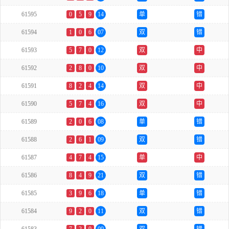
61595
0
5
9
14
单
错
61594
1
0
6
07
双
错
61593
5
7
0
12
双
中
61592
2
8
0
10
双
中
61591
8
2
4
14
双
中
61590
5
7
4
16
双
中
61589
2
0
6
08
单
错
61588
2
6
1
09
双
错
61587
4
7
4
15
单
中
61586
8
4
9
21
双
错
61585
3
9
6
18
单
错
61584
9
2
0
11
双
错