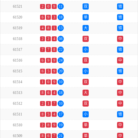
61521
2
0
9
11
双
错
61520
6
9
3
18
单
错
61519
4
8
1
13
大
错
61518
2
2
4
08
双
中
61517
7
7
8
22
小
错
61516
6
9
9
24
双
中
61515
6
5
9
20
小
错
61514
1
0
9
10
双
中
61513
8
6
4
18
大
中
61512
2
1
7
10
双
中
61511
8
5
4
17
小
错
61510
2
8
9
19
单
中
61509
8
6
7
21
单
中