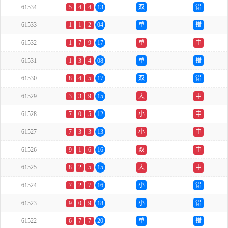
61534
5
4
4
13
双
错
61533
1
1
2
04
单
错
61532
1
7
9
17
单
中
61531
1
3
4
08
单
错
61530
8
4
5
17
双
错
61529
3
3
9
15
大
中
61528
7
0
5
12
小
中
61527
7
3
3
13
小
中
61526
9
1
6
16
双
中
61525
8
2
5
15
大
中
61524
7
2
7
16
小
错
61523
9
0
9
18
小
错
61522
6
7
7
20
单
错