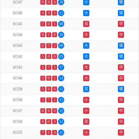
61547
9
9
0
18
小
错
61546
4
3
5
12
大
错
61545
7
0
1
08
双
中
61544
8
2
8
18
大
中
61543
0
7
2
09
大
错
61542
5
0
0
05
大
错
61541
5
7
5
17
大
中
61540
3
9
2
14
大
中
61539
5
6
4
15
双
错
61538
3
7
2
12
小
中
61537
0
6
6
12
小
中
61536
9
0
3
12
双
中
61535
7
1
4
12
小
中