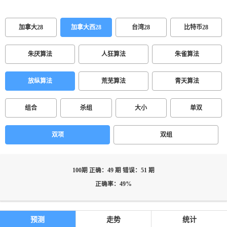
加拿大28
加拿大西28
台湾28
比特币28
朱厌算法
人狂算法
朱雀算法
放纵算法
荒芜算法
青天算法
组合
杀组
大小
单双
双项
双组
100期 正确：49 期 错误：51 期
正确率：49%
预测
走势
统计