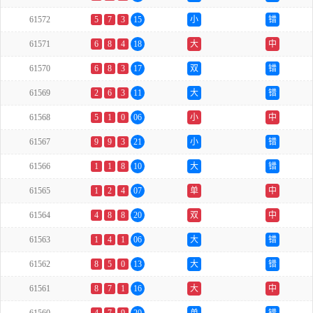
61572
5
7
3
15
小
错
61571
6
8
4
18
大
中
61570
6
8
3
17
双
错
61569
2
6
3
11
大
错
61568
5
1
0
06
小
中
61567
9
9
3
21
小
错
61566
1
1
8
10
大
错
61565
1
2
4
07
单
中
61564
4
8
8
20
双
中
61563
1
4
1
06
大
错
61562
8
5
0
13
大
错
61561
8
7
1
16
大
中