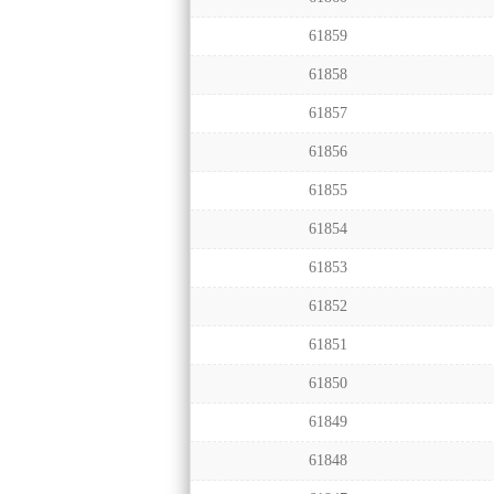
61859
61858
61857
61856
61855
61854
61853
61852
61851
61850
61849
61848