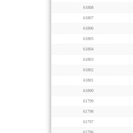
61808
61807
61806
61805
61804
61803
61802
61801
61800
61799
61798
61797
61796