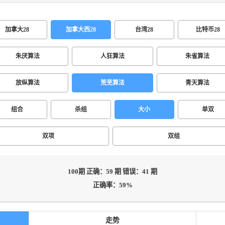
加拿大28
加拿大西28
台湾28
比特币28
朱厌算法
人狂算法
朱雀算法
放纵算法
荒芜算法
青天算法
组合
杀组
大小
单双
双项
双组
100期 正确：59 期 错误：41 期
正确率：59%
走势