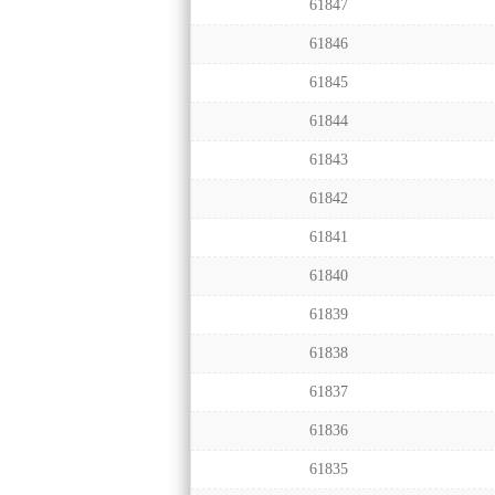
61847
61846
61845
61844
61843
61842
61841
61840
61839
61838
61837
61836
61835