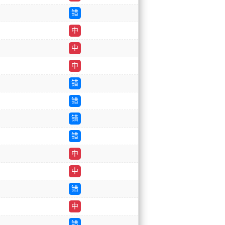
错
中
中
中
错
错
错
错
中
中
错
中
错