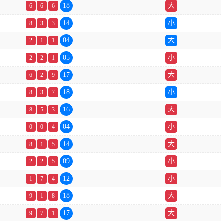
18
大
6
6
6
14
小
8
3
3
04
大
2
1
1
05
小
2
2
1
17
大
6
2
9
18
小
8
3
7
16
大
8
5
3
04
小
0
0
4
14
大
8
1
5
09
小
2
2
5
12
小
1
7
4
18
大
9
1
8
17
大
9
7
1