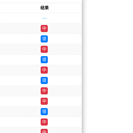
结果
---
中
错
中
错
中
错
中
中
错
中
中