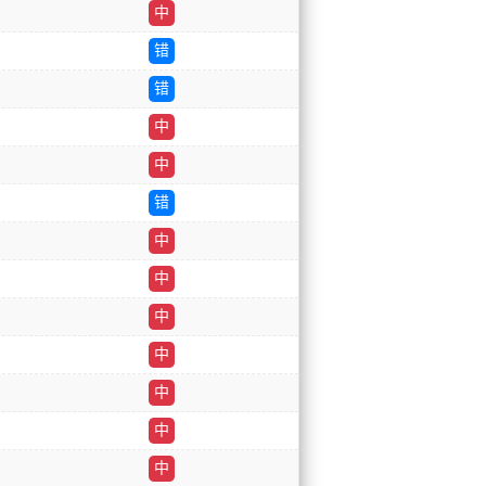
中
错
错
中
中
错
中
中
中
中
中
中
中