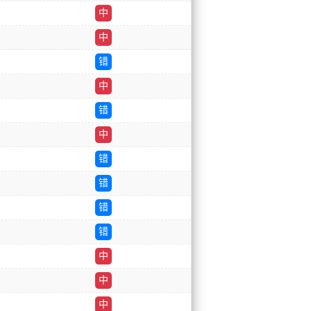
中
中
错
中
错
中
错
错
错
错
中
中
中