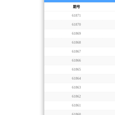
期号
61871
61870
61869
61868
61867
61866
61865
61864
61863
61862
61861
61860