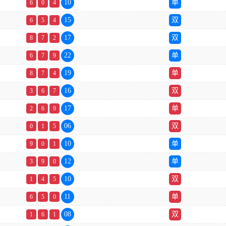
10
单
6
0
4
15
双
6
5
4
17
双
8
7
2
22
单
6
7
9
19
单
8
7
4
16
双
3
6
7
17
单
2
6
9
06
双
0
1
5
10
单
9
0
1
12
单
3
9
0
10
双
1
4
5
11
单
6
5
0
08
双
1
6
1