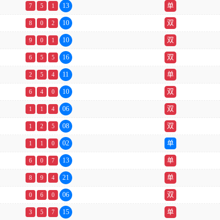
13
单
7
5
1
10
双
8
0
2
10
双
9
0
1
16
双
6
5
5
11
单
2
5
4
10
双
6
4
0
06
双
1
1
4
08
双
1
2
5
02
单
1
1
0
13
单
6
0
7
21
单
8
9
4
06
双
0
6
0
15
单
3
5
7