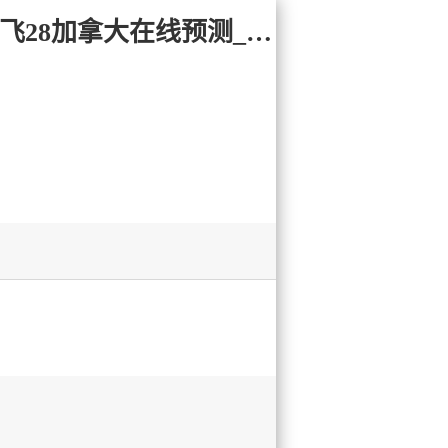
易记网址:28yc.com-加拿大28-加拿大2.8预测|神测在线预测pc|飞飞28加拿大在线预测_极致火热优质的免费预测