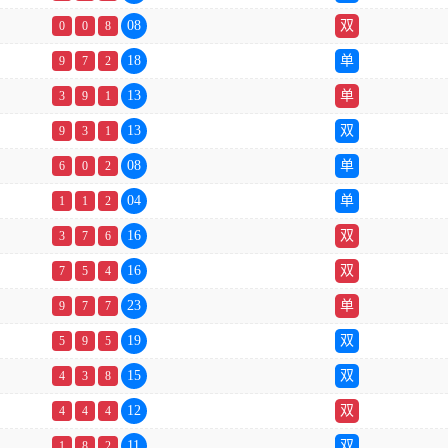
08
双
0
0
8
18
单
9
7
2
13
单
3
9
1
13
双
9
3
1
08
单
6
0
2
04
单
1
1
2
16
双
3
7
6
16
双
7
5
4
23
单
9
7
7
19
双
5
9
5
15
双
4
3
8
12
双
4
4
4
11
双
1
8
2