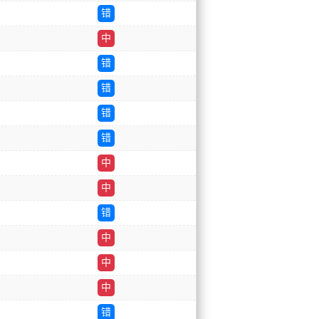
错
中
错
错
错
错
中
中
错
中
中
中
错