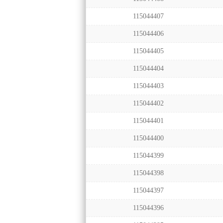
115044407
115044406
115044405
115044404
115044403
115044402
115044401
115044400
115044399
115044398
115044397
115044396