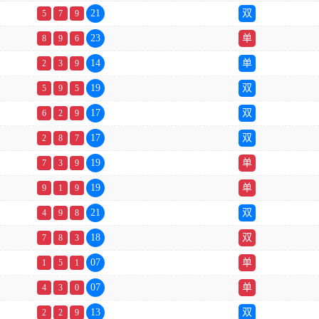
21
双
5
7
9
23
单
8
9
6
14
单
2
3
9
19
双
5
9
5
17
双
6
2
9
17
双
2
8
7
19
单
7
3
9
19
单
9
1
9
21
双
4
9
8
18
双
7
8
3
07
单
1
5
1
07
单
4
3
0
13
双
2
2
9