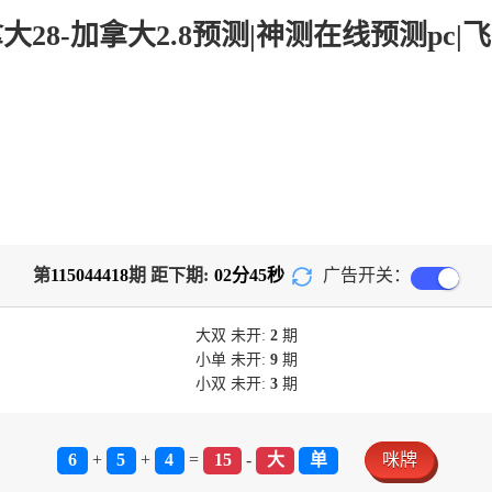
第
115044418
期 距下期:
02
分
45
秒
广告开关：
大双
未开:
2
期
小单
未开:
9
期
小双
未开:
3
期
6
+
5
+
4
=
15
-
大
单
咪牌