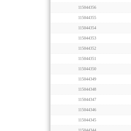
115044356
115044355
115044354
115044353
115044352
115044351
115044350
115044349
115044348
115044347
115044346
115044345
115044344