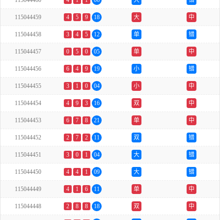
115044460
4
1
1
06
大
错
115044459
4
5
9
18
大
中
115044458
3
4
5
12
单
错
115044457
0
5
0
05
单
中
115044456
6
4
9
19
小
错
115044455
3
1
0
04
小
中
115044454
4
9
3
16
双
中
115044453
6
7
8
21
单
中
115044452
2
7
2
11
双
错
115044451
3
0
1
04
大
错
115044450
4
4
1
09
大
错
115044449
4
1
6
11
单
中
115044448
2
8
8
18
双
中