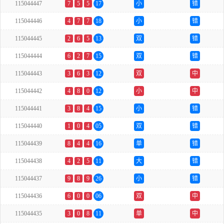
115044447
7
5
5
17
小
错
115044446
4
7
7
18
小
错
115044445
2
6
5
13
双
错
115044444
6
2
7
15
双
错
115044443
3
6
3
12
双
中
115044442
4
8
0
12
小
中
115044441
3
8
4
15
小
错
115044440
1
0
4
05
双
错
115044439
8
4
4
16
单
错
115044438
4
2
5
11
大
错
115044437
9
8
9
26
小
错
115044436
6
0
0
06
双
中
115044435
3
0
8
11
单
中