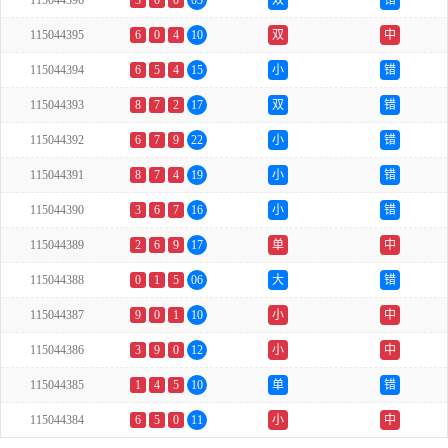
115044396
3
0
0
03
双
错
115044395
6
0
4
10
双
中
115044394
6
5
4
15
小
错
115044393
8
7
2
17
双
错
115044392
6
7
9
22
小
错
115044391
8
7
4
19
小
错
115044390
3
6
7
16
小
错
115044389
2
6
9
17
单
中
115044388
0
1
5
06
大
错
115044387
9
0
1
10
小
中
115044386
3
9
0
12
小
中
115044385
1
4
5
10
单
错
115044384
6
5
0
11
小
中