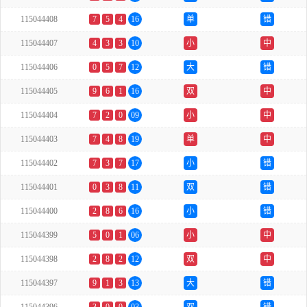
115044408
7
5
4
16
单
错
115044407
4
3
3
10
小
中
115044406
0
5
7
12
大
错
115044405
9
6
1
16
双
中
115044404
7
2
0
09
小
中
115044403
7
4
8
19
单
中
115044402
7
3
7
17
小
错
115044401
0
3
8
11
双
错
115044400
2
8
6
16
小
错
115044399
5
0
1
06
小
中
115044398
2
8
2
12
双
中
115044397
9
1
3
13
大
错