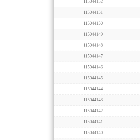
115044152
115044151
115044150
115044149
115044148
115044147
115044146
115044145
115044144
115044143
115044142
115044141
115044140