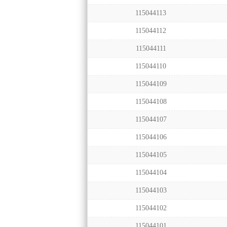
115044113
115044112
115044111
115044110
115044109
115044108
115044107
115044106
115044105
115044104
115044103
115044102
115044101