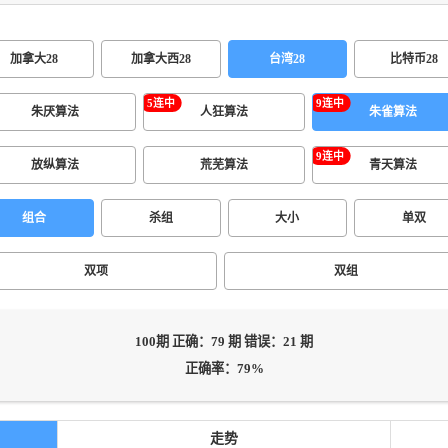
加拿大28
加拿大西28
台湾28
比特币28
朱厌算法
人狂算法
朱雀算法
放纵算法
荒芜算法
青天算法
组合
杀组
大小
单双
双项
双组
100期 正确：79 期 错误：21 期
正确率：79%
走势