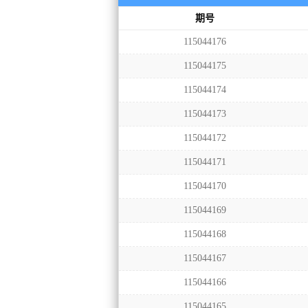
期号
115044176
115044175
115044174
115044173
115044172
115044171
115044170
115044169
115044168
115044167
115044166
115044165