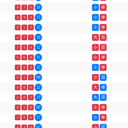
19
小
单
6
7
6
15
小
单
4
9
2
15
小
单
9
1
5
18
大
双
4
7
7
12
小
双
3
5
4
11
小
单
5
6
0
15
小
单
3
8
4
09
小
双
6
2
1
22
大
单
8
8
6
13
大
双
2
8
3
09
小
单
0
3
6
17
小
单
2
9
6
07
小
双
4
3
0