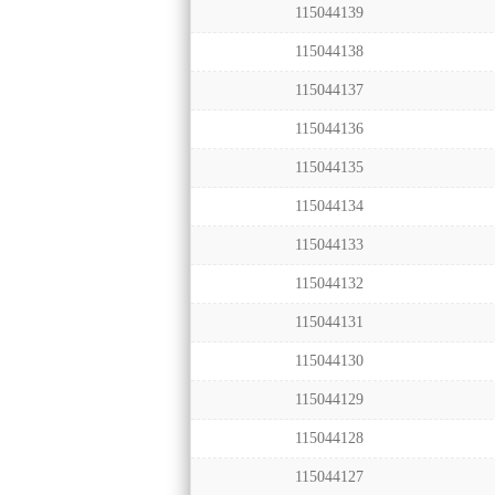
115044139
115044138
115044137
115044136
115044135
115044134
115044133
115044132
115044131
115044130
115044129
115044128
115044127