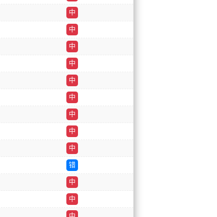
中
中
中
中
中
中
中
中
中
错
中
中
中