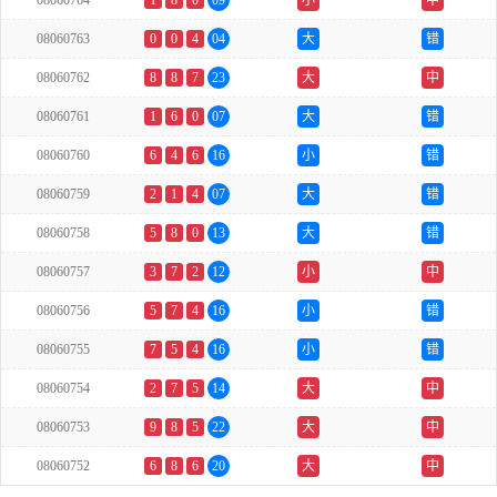
08060764
1
8
0
09
小
中
08060763
0
0
4
04
大
错
08060762
8
8
7
23
大
中
08060761
1
6
0
07
大
错
08060760
6
4
6
16
小
错
08060759
2
1
4
07
大
错
08060758
5
8
0
13
大
错
08060757
3
7
2
12
小
中
08060756
5
7
4
16
小
错
08060755
7
5
4
16
小
错
08060754
2
7
5
14
大
中
08060753
9
8
5
22
大
中
08060752
6
8
6
20
大
中