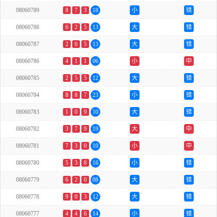
08060789
8
7
3
18
小
错
08060788
6
2
5
13
大
错
08060787
2
6
5
13
大
错
08060786
4
1
1
06
小
中
08060785
2
5
5
12
大
错
08060784
8
8
7
23
小
错
08060783
1
0
9
10
大
错
08060782
3
7
9
19
大
中
08060781
7
3
0
10
小
中
08060780
5
3
8
16
小
错
08060779
6
2
0
08
大
错
08060778
9
0
3
12
大
错
08060777
4
4
6
14
小
错