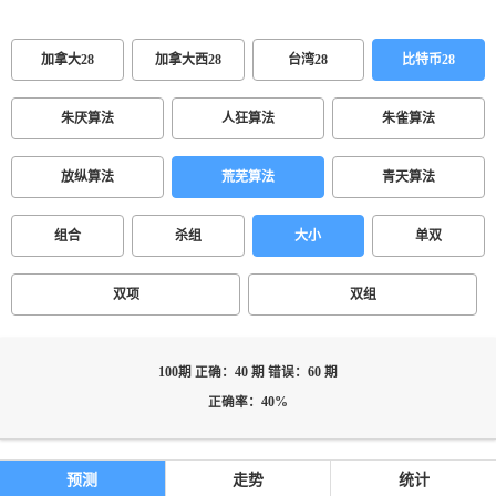
加拿大28
加拿大西28
台湾28
比特币28
朱厌算法
人狂算法
朱雀算法
放纵算法
荒芜算法
青天算法
组合
杀组
大小
单双
双项
双组
100期 正确：40 期 错误：60 期
正确率：40%
预测
走势
统计