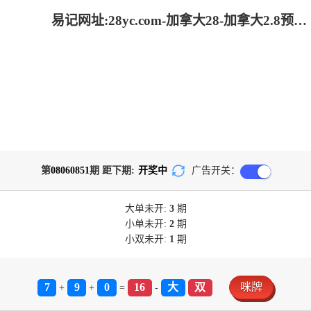
易记网址:28yc.com-加拿大28-加拿大2.8预测|神测在线预测pc|飞飞28加拿大在线预测_极致火热优质的免费预测
第
08060851
期 距下期:
00
分
47
秒
广告开关：
大单
未开:
3
期
小单
未开:
2
期
小双
未开:
1
期
7
9
0
16
大
双
咪牌
+
+
=
-