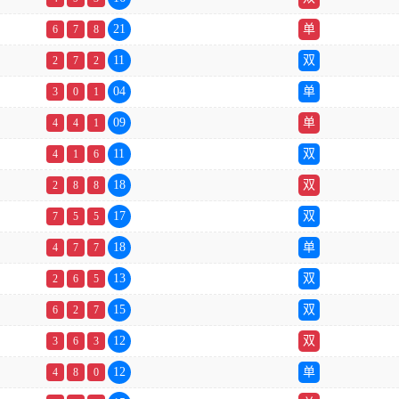
21
单
6
7
8
11
双
2
7
2
04
单
3
0
1
09
单
4
4
1
11
双
4
1
6
18
双
2
8
8
17
双
7
5
5
18
单
4
7
7
13
双
2
6
5
15
双
6
2
7
12
双
3
6
3
12
单
4
8
0