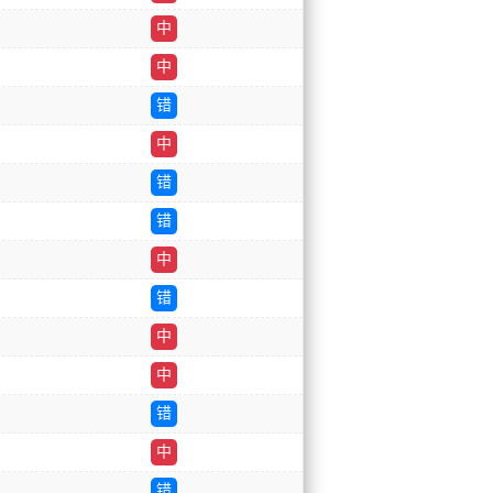
中
中
错
中
错
错
中
错
中
中
错
中
错