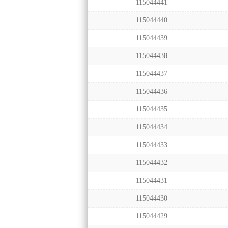
115044441
115044440
115044439
115044438
115044437
115044436
115044435
115044434
115044433
115044432
115044431
115044430
115044429