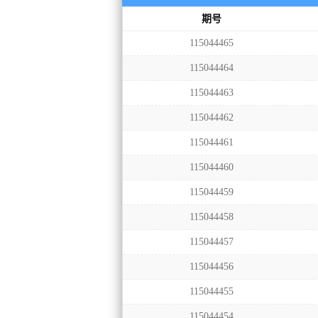
期号
115044465
115044464
115044463
115044462
115044461
115044460
115044459
115044458
115044457
115044456
115044455
115044454