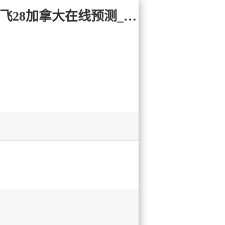
易记网址:28yc.com-加拿大28-加拿大2.8预测|神测在线预测pc|飞飞28加拿大在线预测_极致火热优质的免费预测