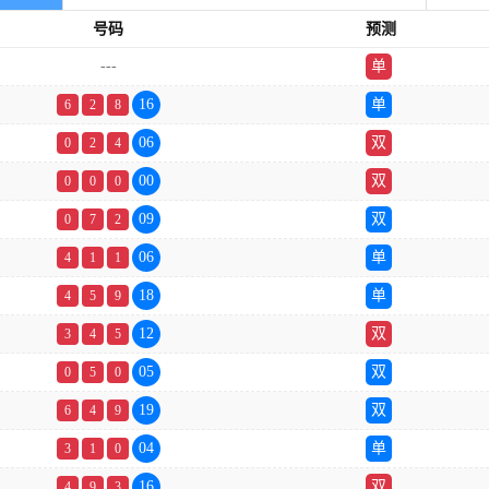
号码
预测
---
单
16
单
6
2
8
06
双
0
2
4
00
双
0
0
0
09
双
0
7
2
06
单
4
1
1
18
单
4
5
9
12
双
3
4
5
05
双
0
5
0
19
双
6
4
9
04
单
3
1
0
16
双
4
9
3