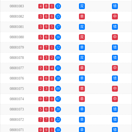
08081083
4
8
1
13
双
错
08081082
3
6
6
15
单
中
08081081
3
9
5
17
双
错
08081080
5
6
5
16
双
中
08081079
4
7
1
12
单
错
08081078
4
3
2
09
双
错
08081077
2
5
4
11
单
中
08081076
4
6
8
18
单
错
08081075
2
3
4
09
单
中
08081074
0
7
0
07
单
中
08081073
5
6
9
20
单
错
08081072
7
7
8
22
单
错
08081071
0
9
1
10
单
错