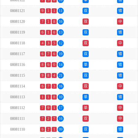
08081122
7
3
6
16
单
错
08081121
9
1
1
11
双
错
08081120
7
1
8
16
双
中
08081119
6
1
6
13
双
错
08081118
4
3
5
12
双
中
08081117
6
7
6
19
双
错
08081116
8
6
0
14
单
错
08081115
9
8
4
21
双
错
08081114
6
7
3
16
双
中
08081113
1
1
8
10
单
错
08081112
7
9
1
17
单
中
08081111
7
2
7
16
双
中
08081110
6
2
1
09
双
错