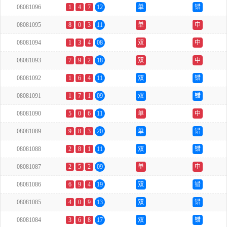
08081096
1
4
7
12
单
错
08081095
8
0
3
11
单
中
08081094
1
3
4
08
双
中
08081093
7
9
2
18
双
中
08081092
1
6
4
11
双
错
08081091
1
7
1
09
双
错
08081090
5
0
6
11
单
中
08081089
9
8
3
20
单
错
08081088
2
8
1
11
双
错
08081087
2
5
2
09
单
中
08081086
6
9
4
19
双
错
08081085
4
0
9
13
双
错
08081084
3
6
8
17
双
错